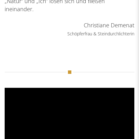
„Natur“ und „Ich“ lösen sich und fließen
ineinander.
Christiane Demenat
Schöpferfrau & Steindurchlichterin